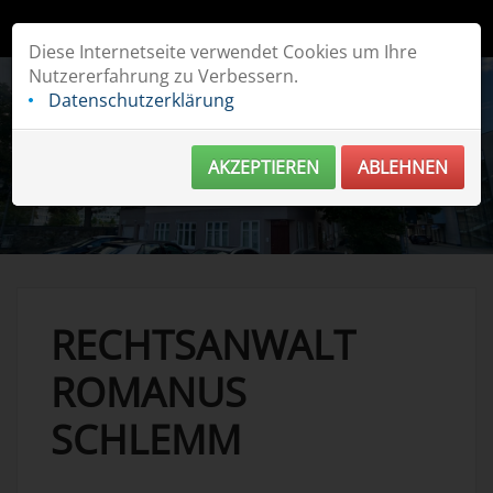
Romanus Schlemm | Rechtsanwalt | Fachanwalt für Verkehrsrecht
Diese Internetseite verwendet Cookies um Ihre
Nutzererfahrung zu Verbessern.
Datenschutzerklärung
AKZEPTIEREN
ABLEHNEN
RECHTSANWALT
ROMANUS
SCHLEMM